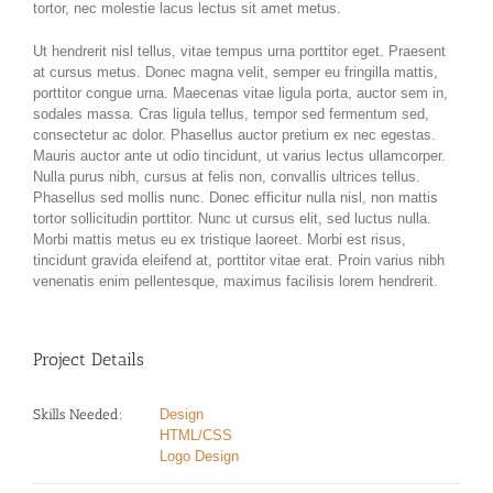
tortor, nec molestie lacus lectus sit amet metus.
Ut hendrerit nisl tellus, vitae tempus urna porttitor eget. Praesent
at cursus metus. Donec magna velit, semper eu fringilla mattis,
porttitor congue urna. Maecenas vitae ligula porta, auctor sem in,
sodales massa. Cras ligula tellus, tempor sed fermentum sed,
consectetur ac dolor. Phasellus auctor pretium ex nec egestas.
Mauris auctor ante ut odio tincidunt, ut varius lectus ullamcorper.
Nulla purus nibh, cursus at felis non, convallis ultrices tellus.
Phasellus sed mollis nunc. Donec efficitur nulla nisl, non mattis
tortor sollicitudin porttitor. Nunc ut cursus elit, sed luctus nulla.
Morbi mattis metus eu ex tristique laoreet. Morbi est risus,
tincidunt gravida eleifend at, porttitor vitae erat. Proin varius nibh
venenatis enim pellentesque, maximus facilisis lorem hendrerit.
Project Details
Skills Needed:
Design
HTML/CSS
Logo Design